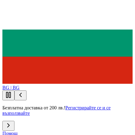
BG | BG
Безплатна доставка от 200 лв.!
Регистрирайте се и се
възползвайте
Помощ