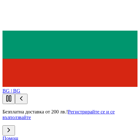
BG | BG
Безплатна доставка от 200 лв.!
Регистрирайте се и се
възползвайте
Помощ