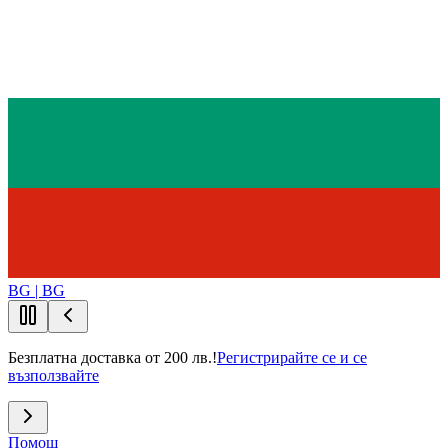
BG | BG
Безплатна доставка от 200 лв.!
Регистрирайте се и се
възползвайте
Помощ