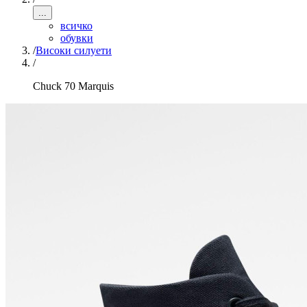
...
всичко
обувки
/
Високи силуети
/
Chuck 70 Marquis