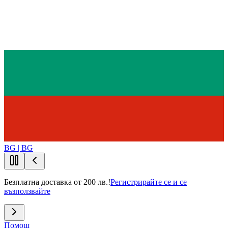
BG | BG
Безплатна доставка от 200 лв.!
Регистрирайте се и се
възползвайте
Помощ