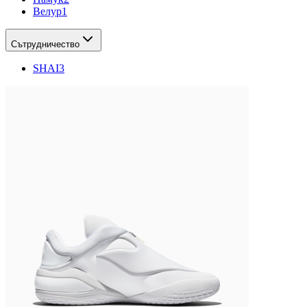
Велур
1
Сътрудничество
SHAI
3