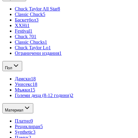
Chuck Taylor All Star
8
Classic Chuck
5
Баскетбол
3
XXHi
1
Festival
1
Chuck 70
1
Classic Chucks
1
Chuck Taylor Lo
1
Ограничени издания
1
Пол
Дамски
18
Унисекс
18
Мъжки
15
Големи деца (8-12 години)
2
Материал
Платно
9
Рециклиран
5
Synthetic
3
Памук
2