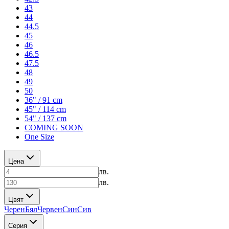
43
44
44.5
45
46
46.5
47.5
48
49
50
36" / 91 cm
45" / 114 cm
54" / 137 cm
COMING SOON
One Size
Цена
лв.
лв.
Цвят
Черен
Бял
Червен
Син
Сив
Серия