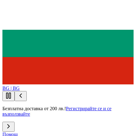
BG | BG
Безплатна доставка от 200 лв.!
Регистрирайте се и се
възползвайте
Помощ