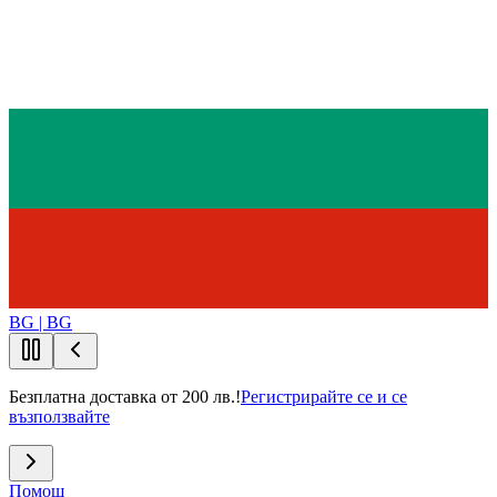
BG | BG
Безплатна доставка от 200 лв.!
Регистрирайте се и се
възползвайте
Помощ