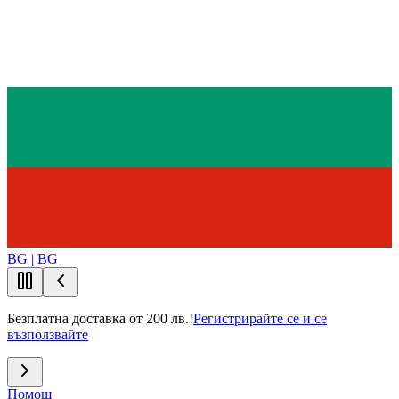
BG | BG
Безплатна доставка от 200 лв.!
Регистрирайте се и се
възползвайте
Помощ