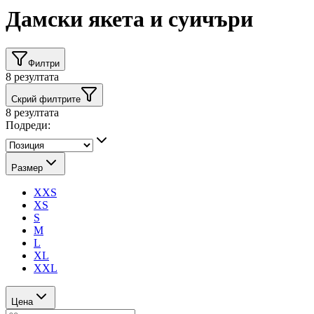
Дамски якета и суичъри
Филтри
8
резултата
Скрий филтрите
8
резултата
Подреди:
Размер
XXS
XS
S
M
L
XL
XXL
Цена