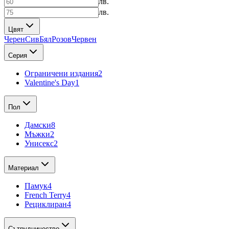
лв.
лв.
Цвят
Черен
Сив
Бял
Розов
Червен
Серия
Ограничени издания
2
Valentine's Day
1
Пол
Дамски
8
Мъжки
2
Унисекс
2
Материал
Памук
4
French Terry
4
Рециклиран
4
Сътрудничество