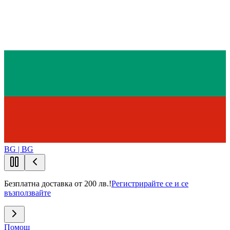
BG | BG
Безплатна доставка от 200 лв.!
Регистрирайте се и се
възползвайте
Помощ