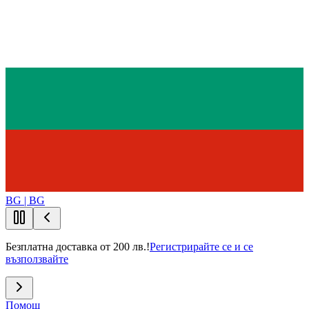
BG | BG
Безплатна доставка от 200 лв.!
Регистрирайте се и се
възползвайте
Помощ