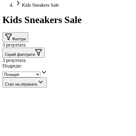
Kids Sneakers Sale
Kids Sneakers Sale
Филтри
3
резултата
Скрий филтрите
3
резултата
Подреди:
Стил на обувката