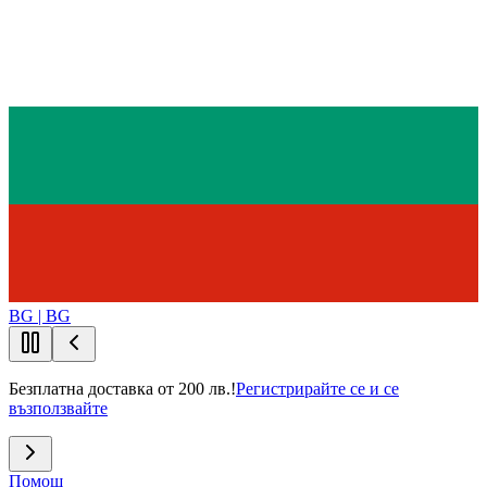
BG | BG
Безплатна доставка от 200 лв.!
Регистрирайте се и се
възползвайте
Помощ