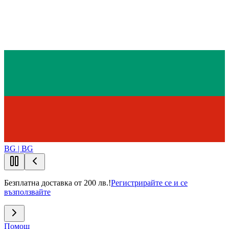
BG | BG
Безплатна доставка от 200 лв.!
Регистрирайте се и се
възползвайте
Помощ