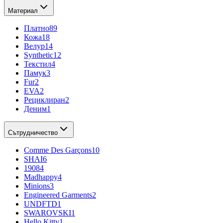
Материал
Платно
89
Кожа
18
Велур
14
Synthetic
12
Текстил
4
Памук
3
Fur
2
EVA
2
Рециклиран
2
Деним
1
Сътрудничество
Comme Des Garçons
10
SHAI
6
1908
4
Madhappy
4
Minions
3
Engineered Garments
2
UNDFTD
1
SWAROVSKI
1
Hello Kitty
1