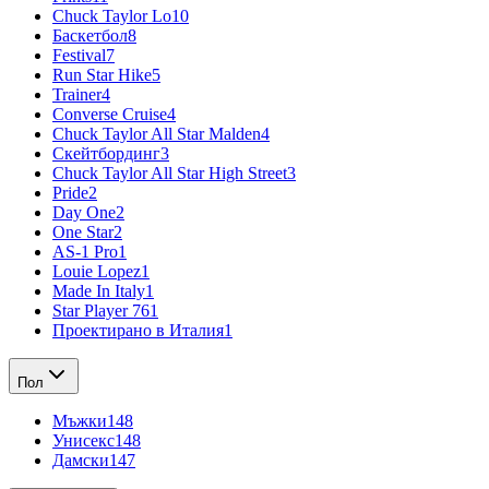
Chuck Taylor Lo
10
Баскетбол
8
Festival
7
Run Star Hike
5
Trainer
4
Converse Cruise
4
Chuck Taylor All Star Malden
4
Скейтбординг
3
Chuck Taylor All Star High Street
3
Pride
2
Day One
2
One Star
2
AS-1 Pro
1
Louie Lopez
1
Made In Italy
1
Star Player 76
1
Проектирано в Италия
1
Пол
Мъжки
148
Унисекс
148
Дамски
147