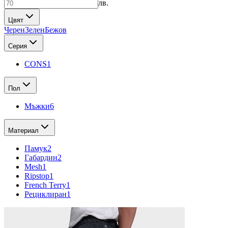
лв.
Цвят
Черен
Зелен
Бежов
Серия
CONS
1
Пол
Мъжки
6
Материал
Памук
2
Габардин
2
Mesh
1
Ripstop
1
French Terry
1
Рециклиран
1