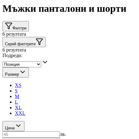
Мъжки панталони и шорти
Филтри
6
резултата
Скрий филтрите
6
резултата
Подреди:
Размер
XS
S
M
L
XL
XXL
Цена
лв.