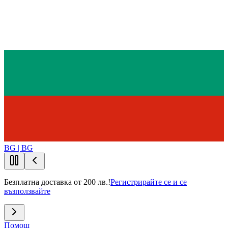
BG | BG
Безплатна доставка от 200 лв.!
Регистрирайте се и се
възползвайте
Помощ