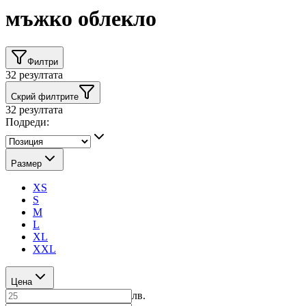
мъжко облекло
Филтри
32
резултата
Скрий филтрите
32
резултата
Подреди:
Размер
XS
S
M
L
XL
XXL
Цена
лв.