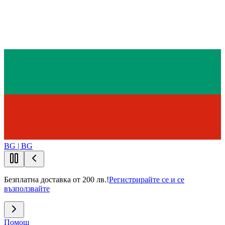
BG | BG
Безплатна доставка от 200 лв.!
Регистрирайте се и се
възползвайте
Помощ