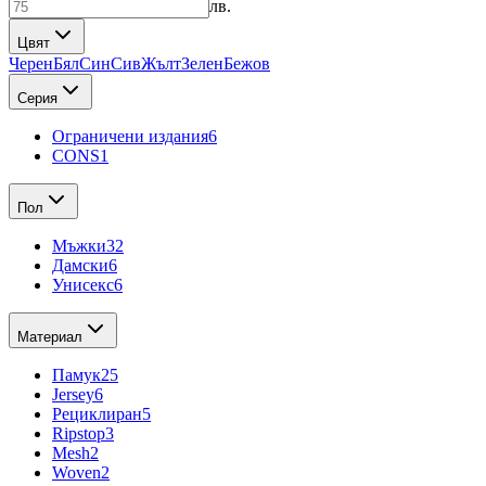
лв.
Цвят
Черен
Бял
Син
Сив
Жълт
Зелен
Бежов
Серия
Ограничени издания
6
CONS
1
Пол
Мъжки
32
Дамски
6
Унисекс
6
Материал
Памук
25
Jersey
6
Рециклиран
5
Ripstop
3
Mesh
2
Woven
2