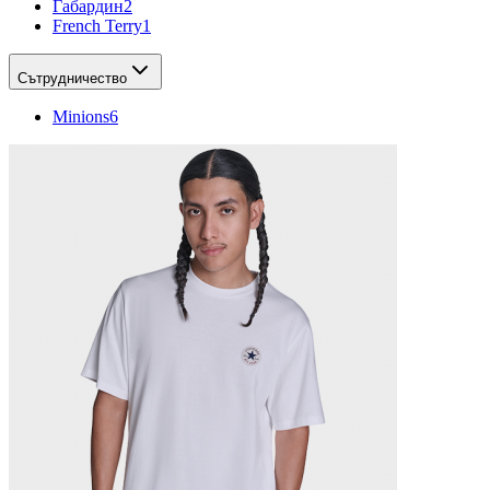
Габардин
2
French Terry
1
Сътрудничество
Minions
6