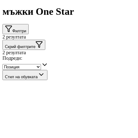
мъжки One Star
Филтри
2
резултата
Скрий филтрите
2
резултата
Подреди:
Стил на обувката