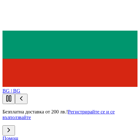
BG | BG
Безплатна доставка от 200 лв.!
Регистрирайте се и се
възползвайте
Помощ