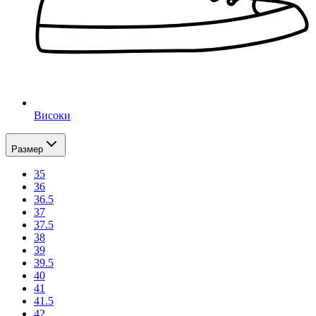
Високи
Размер
35
36
36.5
37
37.5
38
39
39.5
40
41
41.5
42