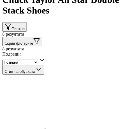
Stack Shoes
Филтри
8
резултата
Скрий филтрите
8
резултата
Подреди:
Стил на обувката