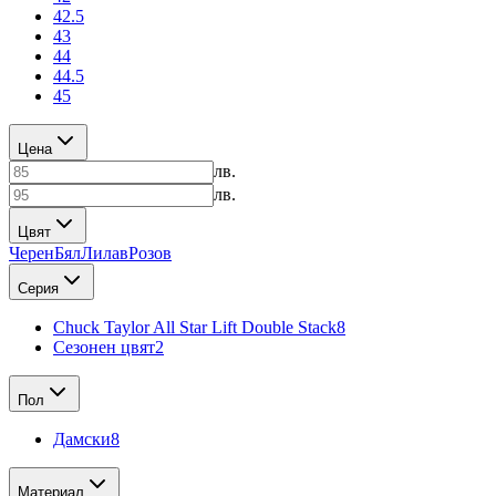
42.5
43
44
44.5
45
Цена
лв.
лв.
Цвят
Черен
Бял
Лилав
Розов
Серия
Chuck Taylor All Star Lift Double Stack
8
Сезонен цвят
2
Пол
Дамски
8
Материал