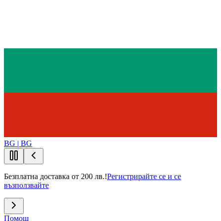
BG | BG
Безплатна доставка от 200 лв.!
Регистрирайте се и се
възползвайте
Помощ