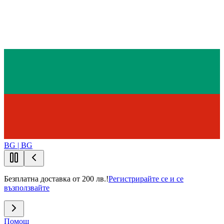
BG | BG
Безплатна доставка от 200 лв.!
Регистрирайте се и се
възползвайте
Помощ