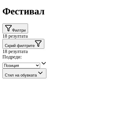
Фестивал
Филтри
18
резултата
Скрий филтрите
18
резултата
Подреди:
Стил на обувката