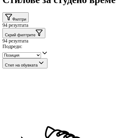
Филтри
94
резултата
Скрий филтрите
94
резултата
Подреди:
Стил на обувката