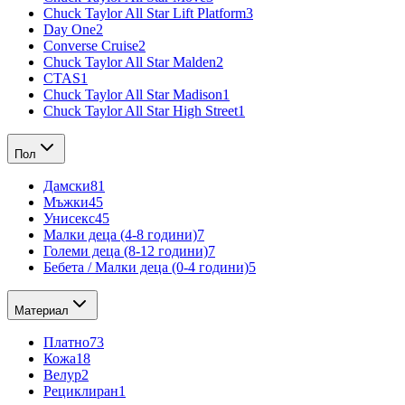
Chuck Taylor All Star Lift Platform
3
Day One
2
Converse Cruise
2
Chuck Taylor All Star Malden
2
CTAS
1
Chuck Taylor All Star Madison
1
Chuck Taylor All Star High Street
1
Пол
Дамски
81
Мъжки
45
Унисекс
45
Малки деца (4-8 години)
7
Големи деца (8-12 години)
7
Бебета / Малки деца (0-4 години)
5
Материал
Платно
73
Кожа
18
Велур
2
Рециклиран
1