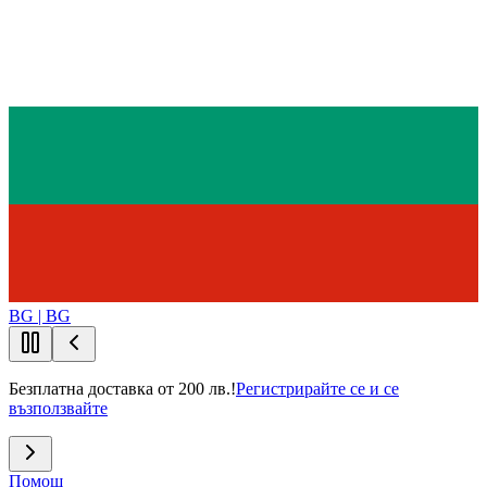
BG | BG
Безплатна доставка от 200 лв.!
Регистрирайте се и се
възползвайте
Помощ