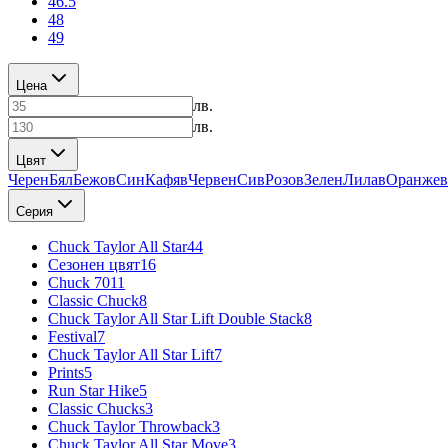
46.5
48
49
Цена
лв.
лв.
Цвят
Черен
Бял
Бежов
Син
Кафяв
Червен
Сив
Розов
Зелен
Лилав
Оранжев
Серия
Chuck Taylor All Star
44
Сезонен цвят
16
Chuck 70
11
Classic Chuck
8
Chuck Taylor All Star Lift Double Stack
8
Festival
7
Chuck Taylor All Star Lift
7
Prints
5
Run Star Hike
5
Classic Chucks
3
Chuck Taylor Throwback
3
Chuck Taylor All Star Move
3