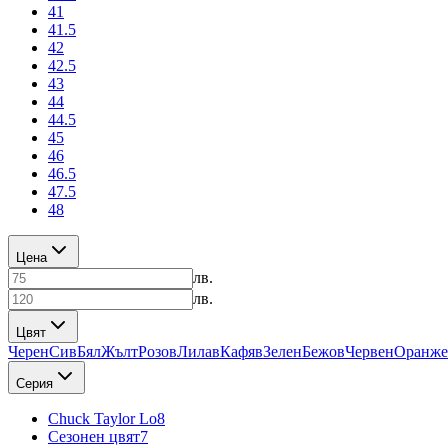
41
41.5
42
42.5
43
44
44.5
45
46
46.5
47.5
48
Цена
лв.
лв.
Цвят
Черен
Сив
Бял
Жълт
Розов
Лилав
Кафяв
Зелен
Бежов
Червен
Оранже
Серия
Chuck Taylor Lo
8
Сезонен цвят
7