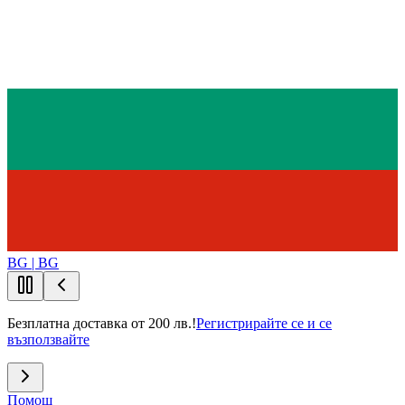
BG | BG
Безплатна доставка от 200 лв.!
Регистрирайте се и се
възползвайте
Помощ