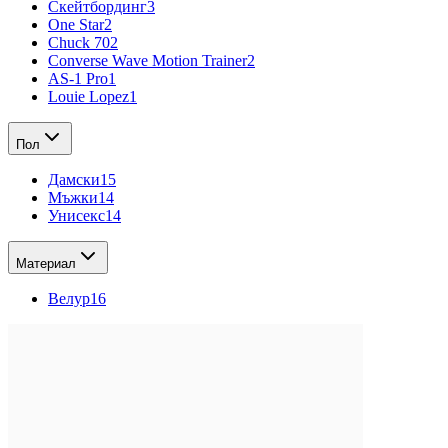
Скейтбординг
3
One Star
2
Chuck 70
2
Converse Wave Motion Trainer
2
AS-1 Pro
1
Louie Lopez
1
Пол
Дамски
15
Мъжки
14
Унисекс
14
Материал
Велур
16