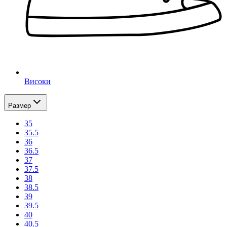
Високи
Размер
35
35.5
36
36.5
37
37.5
38
38.5
39
39.5
40
40.5