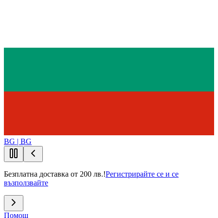
BG | BG
Безплатна доставка от 200 лв.!
Регистрирайте се и се
възползвайте
Помощ