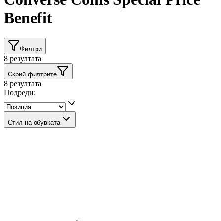
Benefit
Филтри
8
резултата
Скрий филтрите
8
резултата
Подреди:
Стил на обувката