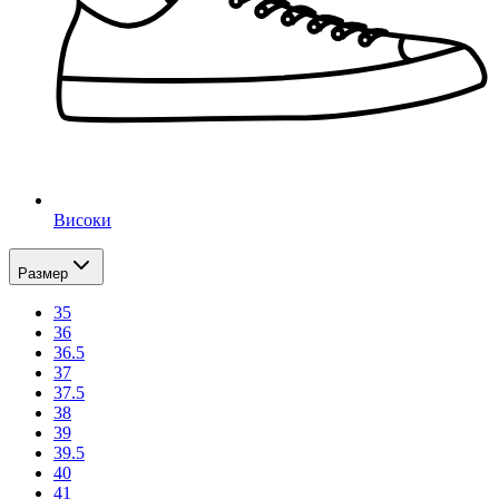
Високи
Размер
35
36
36.5
37
37.5
38
39
39.5
40
41