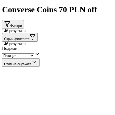
Converse Coins 70 PLN off
Филтри
146
резултата
Скрий филтрите
146
резултата
Подреди:
Стил на обувката