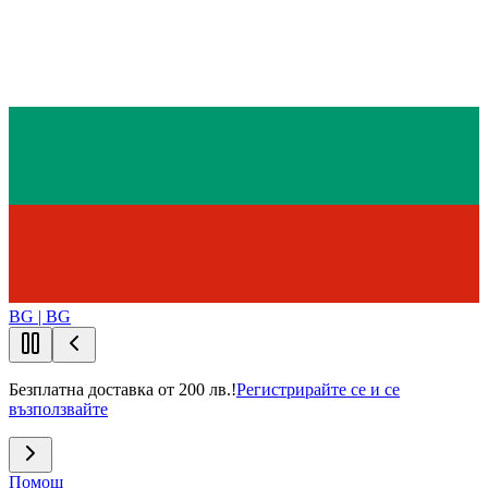
BG | BG
Безплатна доставка от 200 лв.!
Регистрирайте се и се
възползвайте
Помощ