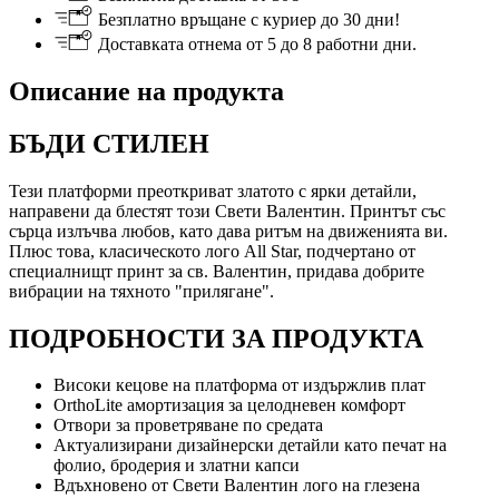
Безплатно връщане с куриер до 30 дни!
Доставката отнема от 5 до 8 работни дни.
Описание на продукта
БЪДИ СТИЛЕН
Тези платформи преоткриват златото с ярки детайли,
направени да блестят този Свети Валентин. Принтът със
сърца излъчва любов, като дава ритъм на движенията ви.
Плюс това, класическото лого All Star, подчертано от
специалнищт принт за св. Валентин, придава добрите
вибрации на тяхното "прилягане".
ПОДРОБНОСТИ ЗА ПРОДУКТА
Високи кецове на платформа от издържлив плат
OrthoLite амортизация за целодневен комфорт
Отвори за проветряване по средата
Актуализирани дизайнерски детайли като печат на
фолио, бродерия и златни капси
Вдъхновено от Свети Валентин лого на глезена