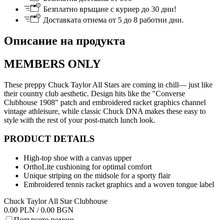
Безплатно връщане с куриер до 30 дни!
Доставката отнема от 5 до 8 работни дни.
Описание на продукта
MEMBERS ONLY
These preppy Chuck Taylor All Stars are coming in chill— just like
their country club aesthetic. Design hits like the "Converse
Clubhouse 1908" patch and embroidered racket graphics channel
vintage athleisure, while classic Chuck DNA makes these easy to
style with the rest of your post-match lunch look.
PRODUCT DETAILS
High-top shoe with a canvas upper
OrthoLite cushioning for optimal comfort
Unique striping on the midsole for a sporty flair
Embroidered tennis racket graphics and a woven tongue label
Chuck Taylor All Star Clubhouse
0.00 PLN / 0.00 BGN
Потърсете помощ