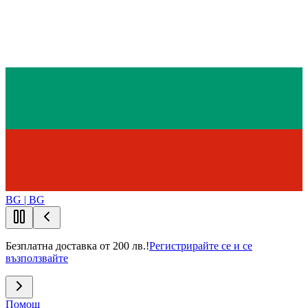
BG | BG
Безплатна доставка от 200 лв.!
Регистрирайте се и се
възползвайте
Помощ