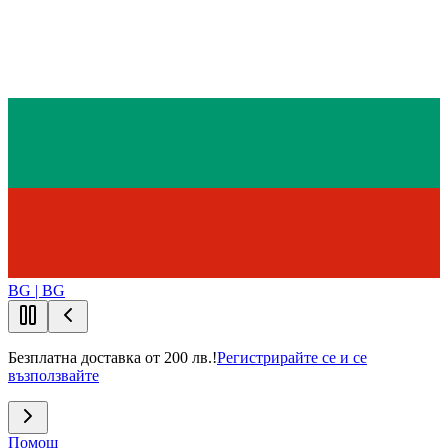
BG | BG
Безплатна доставка от 200 лв.!
Регистрирайте се и се
възползвайте
Помощ