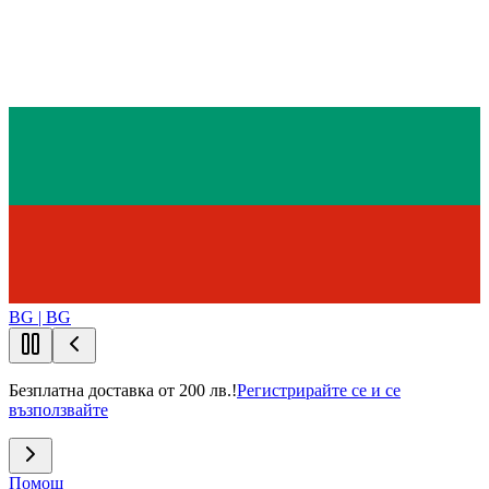
BG | BG
Безплатна доставка от 200 лв.!
Регистрирайте се и се
възползвайте
Помощ