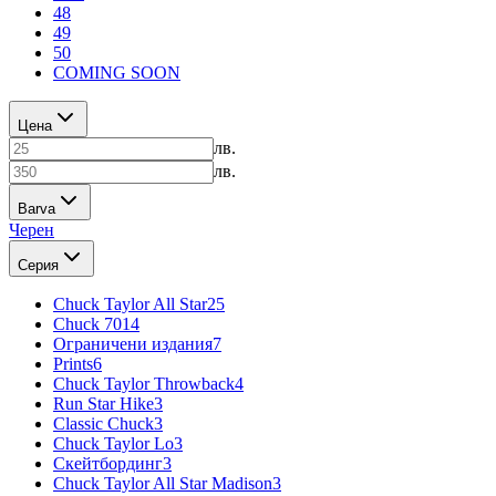
48
49
50
COMING SOON
Цена
лв.
лв.
Barva
Черен
Серия
Chuck Taylor All Star
25
Chuck 70
14
Ограничени издания
7
Prints
6
Chuck Taylor Throwback
4
Run Star Hike
3
Classic Chuck
3
Chuck Taylor Lo
3
Скейтбординг
3
Chuck Taylor All Star Madison
3