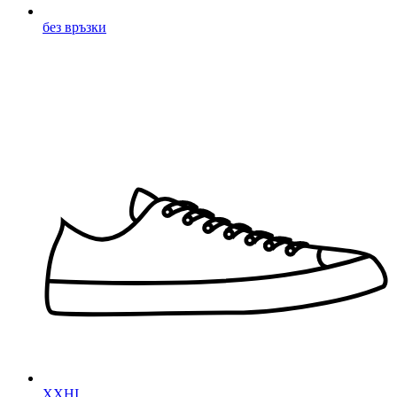
без връзки
XXHI