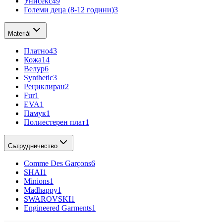
Унисекс
49
Големи деца (8-12 години)
3
Materiál
Платно
43
Кожа
14
Велур
6
Synthetic
3
Рециклиран
2
Fur
1
EVA
1
Памук
1
Полиестерен плат
1
Сътрудничество
Comme Des Garçons
6
SHAI
1
Minions
1
Madhappy
1
SWAROVSKI
1
Engineered Garments
1