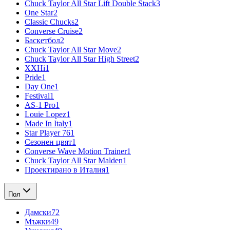
Chuck Taylor All Star Lift Double Stack
3
One Star
2
Classic Chucks
2
Converse Cruise
2
Баскетбол
2
Chuck Taylor All Star Move
2
Chuck Taylor All Star High Street
2
XXHi
1
Pride
1
Day One
1
Festival
1
AS-1 Pro
1
Louie Lopez
1
Made In Italy
1
Star Player 76
1
Сезонен цвят
1
Converse Wave Motion Trainer
1
Chuck Taylor All Star Malden
1
Проектирано в Италия
1
Пол
Дамски
72
Мъжки
49